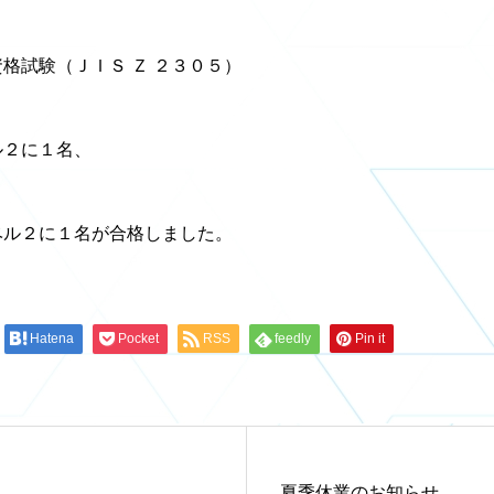
格試験（ＪＩＳ Ｚ ２３０５）
ル２に１名、
ベル２に１名が合格しました。
Hatena
Pocket
RSS
feedly
Pin it
夏季休業のお知らせ