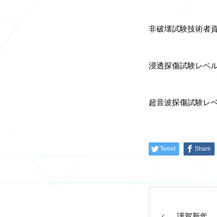
非破壊試験技術者資
浸透探傷試験レベ
超音波探傷試験レ
Tweet
Share
トップ
謹賀新年